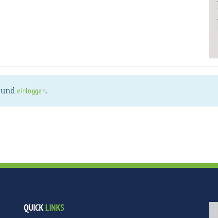
n und
.
einloggen
QUICK
LINKS