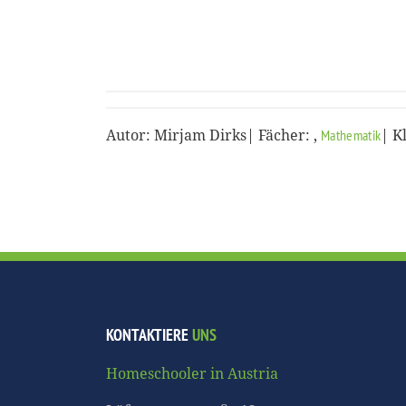
Autor: Mirjam Dirks| Fächer:
,
| K
Mathematik
KONTAKTIERE
UNS
Homeschooler in Austria