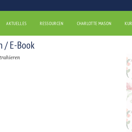
AKTUELLES
RESSOURCEN
CHARLOTTE MASON
KUR
n / E-Book
trahieren