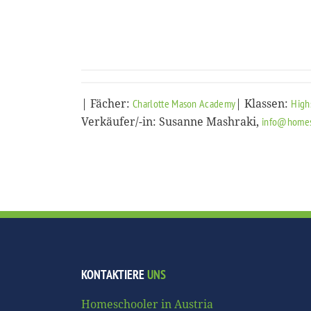
| Fächer:
| Klassen:
Charlotte Mason Academy
High
Verkäufer/-in: Susanne Mashraki,
info@homesc
KONTAKTIERE
UNS
Homeschooler in Austria