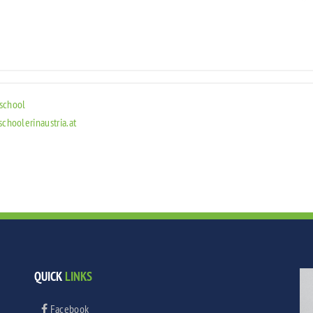
school
hoolerinaustria.at
QUICK
LINKS
Facebook