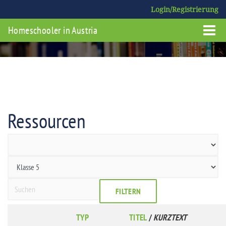
Login/Registrierung
Homeschooler in Austria
Ressourcen
FILTERN
TYP
TITEL
/
KURZTEXT