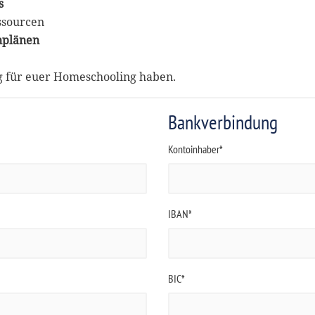
s
ssourcen
nplänen
ng für euer Homeschooling haben.
Bankverbindung
Kontoinhaber*
IBAN*
BIC*