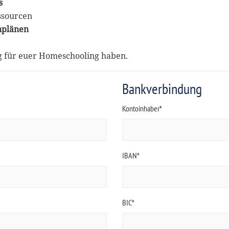
s
ssourcen
nplänen
ng für euer Homeschooling haben.
Bankverbindung
Kontoinhaber*
IBAN*
BIC*