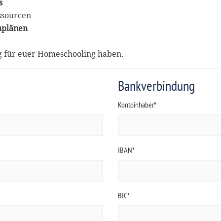
s
ssourcen
nplänen
ng für euer Homeschooling haben.
Bankverbindung
Kontoinhaber*
IBAN*
BIC*