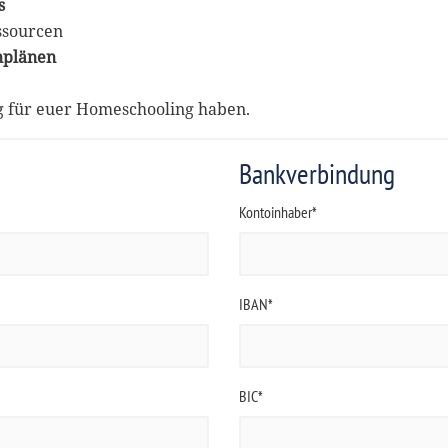
s
ssourcen
nplänen
ng für euer Homeschooling haben.
Bankverbindung
Kontoinhaber*
IBAN*
BIC*