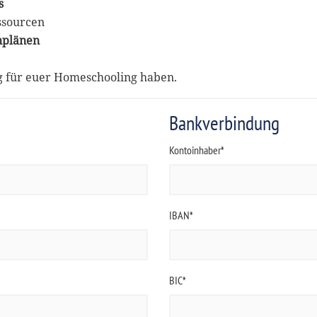
s
ssourcen
nplänen
ng für euer Homeschooling haben.
Bankverbindung
Kontoinhaber*
IBAN*
BIC*