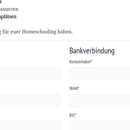
s
ssourcen
nplänen
ng für euer Homeschooling haben.
Bankverbindung
Kontoinhaber*
IBAN*
BIC*