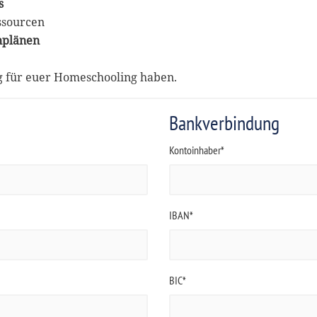
s
ssourcen
nplänen
ng für euer Homeschooling haben.
Bankverbindung
Kontoinhaber*
IBAN*
BIC*