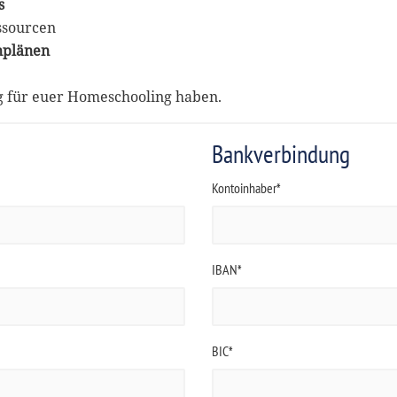
s
ssourcen
nplänen
ng für euer Homeschooling haben.
Bankverbindung
Kontoinhaber*
IBAN*
BIC*