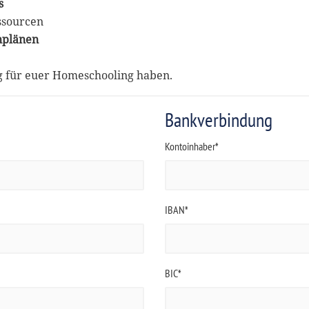
s
ssourcen
nplänen
ng für euer Homeschooling haben.
Bankverbindung
Kontoinhaber*
IBAN*
BIC*