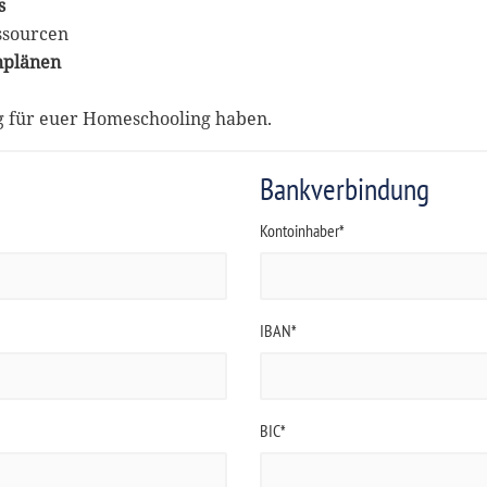
s
ssourcen
nplänen
ng für euer Homeschooling haben.
Bankverbindung
Kontoinhaber*
IBAN*
BIC*