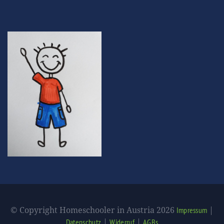
© Copyright Homeschooler in Austria 2026
|
Impressum
|
|
Datenschutz
Widerruf
AGBs