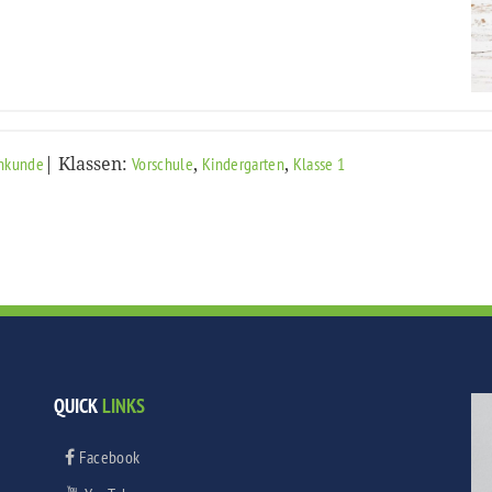
| Klassen:
,
,
hkunde
Vorschule
Kindergarten
Klasse 1
QUICK
LINKS
Facebook