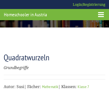
Login/Registrierung
Homeschooler in Austria
Quadratwurzeln
Grundbegriffe
Autor: Susi| Fächer:
| Klassen:
Mathematik
Klasse 7