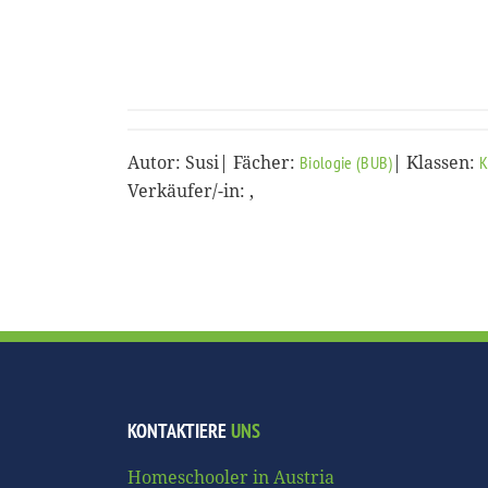
Autor: Susi| Fächer:
| Klassen:
Biologie (BUB)
K
Verkäufer/-in: ,
KONTAKTIERE
UNS
Homeschooler in Austria