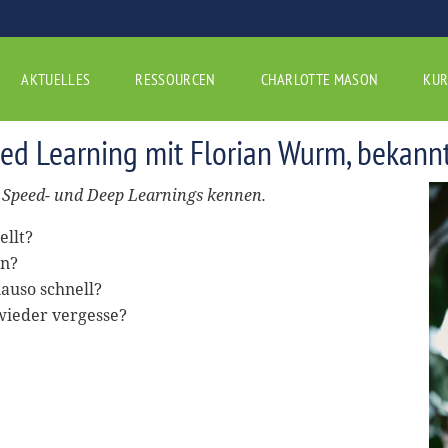
AKTUELLES
RESSOURCEN
CHARLOTTE MASON
KUR
 Learning mit Florian Wurm, bekann
s Speed- und Deep Learnings kennen.
ellt?
en?
auso schnell?
 wieder vergesse?