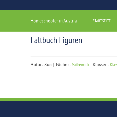
Homeschooler in Austria
STARTSEITE
Faltbuch Figuren
Autor: Susi| Fächer:
| Klassen:
Mathematik
Klas