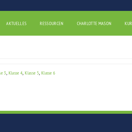
AKTUELLES
RESSOURCEN
CHARLOTTE MASON
KUR
,
,
,
se 3
Klasse 4
Klasse 5
Klasse 6