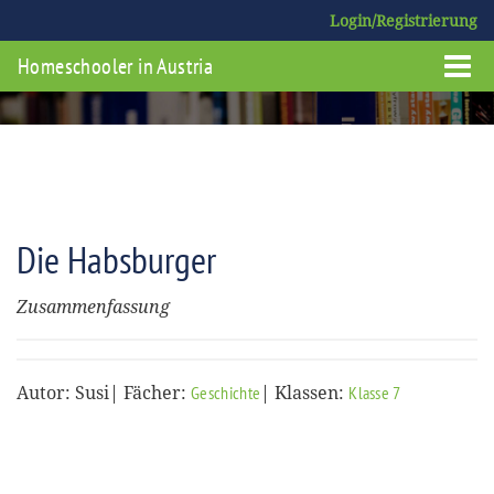
Login/Registrierung
Homeschooler in Austria
Die Habsburger
Zusammenfassung
Autor: Susi| Fächer:
| Klassen:
Geschichte
Klasse 7