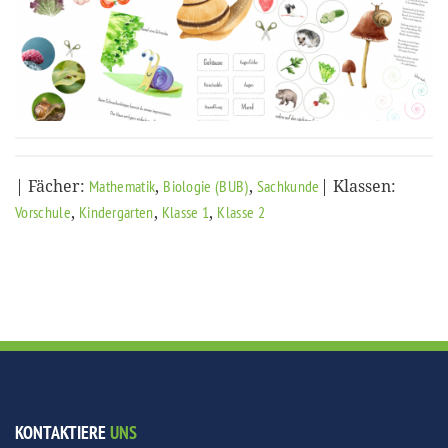
| Fächer:
,
,
| Klassen:
Mathematik
Biologie (BUB)
Sachkunde
,
,
,
Vorschule
Kindergarten
Klasse 1
Klasse 2
KONTAKTIERE
UNS