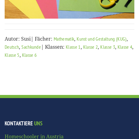
Autor: Susi| Fächer:
,
,
Mathematik
Kunst und Gestaltung (KUG)
,
| Klassen:
,
,
,
,
Deutsch
Sachkunde
Klasse 1
Klasse 2
Klasse 3
Klasse 4
,
Klasse 5
Klasse 6
KONTAKTIERE
UNS
Homeschooler in Austria