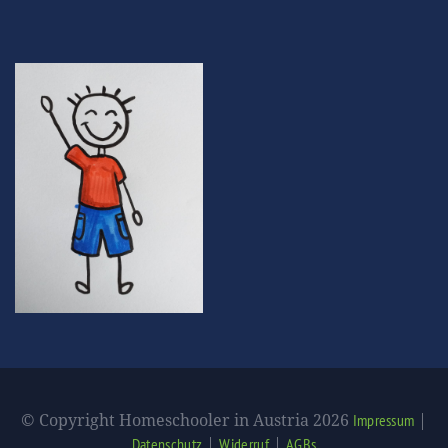
© Copyright Homeschooler in Austria 2026
|
Impressum
|
|
Datenschutz
Widerruf
AGBs