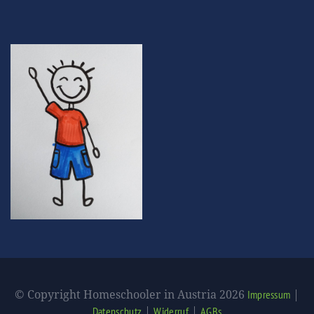
© Copyright Homeschooler in Austria 2026
|
Impressum
|
|
Datenschutz
Widerruf
AGBs