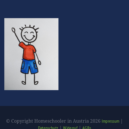
© Copyright Homeschooler in Austria 2026
|
Impressum
|
|
Datenschutz
Widerruf
AGBs