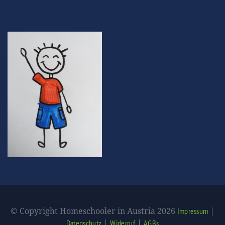
© Copyright Homeschooler in Austria 2026
|
Impressum
|
|
Datenschutz
Widerruf
AGBs