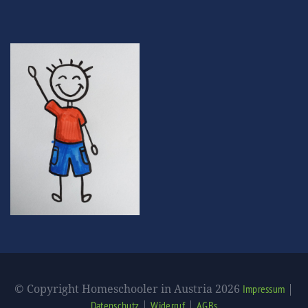
© Copyright Homeschooler in Austria 2026
|
Impressum
|
|
Datenschutz
Widerruf
AGBs