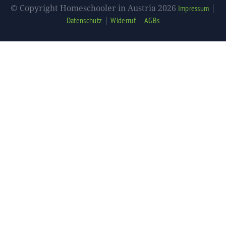
© Copyright Homeschooler in Austria 2026
|
Impressum
|
|
Datenschutz
Widerruf
AGBs