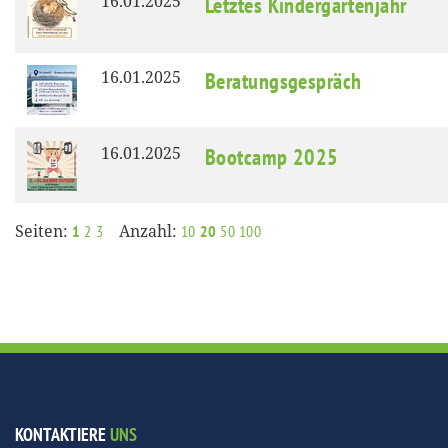
16.01.2025
Letztes Kindergartenjahr
16.01.2025
Beratungsgespräch
16.01.2025
Bootcamp 2025
Seiten:
Anzahl:
1
2
3
10
20
50
100
KONTAKTIERE
UNS