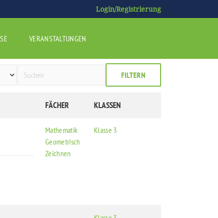
Login/Registrierung
SE
VERANSTALTUNGEN
FILTERN
FÄCHER
KLASSEN
Mathematik
Klasse 3
Geometrisch
Zeichnen
Klasse 3