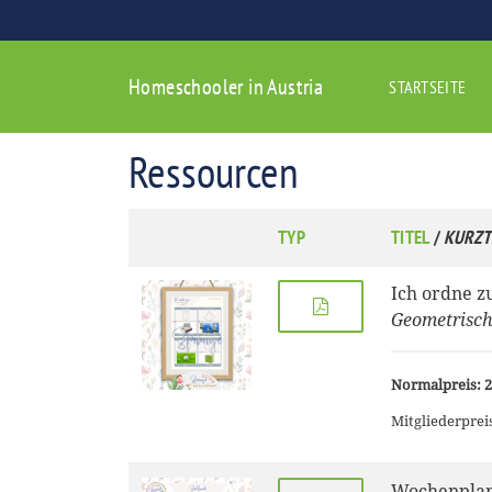
Homeschooler in Austria
STARTSEITE
Ressourcen
TYP
TITEL
/
KURZT
Ich ordne z
Geometrisch
Normalpreis: 2
Mitgliederpreis
Wochenplan 