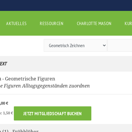
AKTUELLES
RESSOURCEN
CHARLOTTE MASON
KUR
EXT
u - Geometrische Figuren
e Figuren Alltagsgegenständen zuordnen
,00 €
: 1,50 €
JETZT MITGLIEDSCHAFT BUCHEN
(1) - Frühblüher