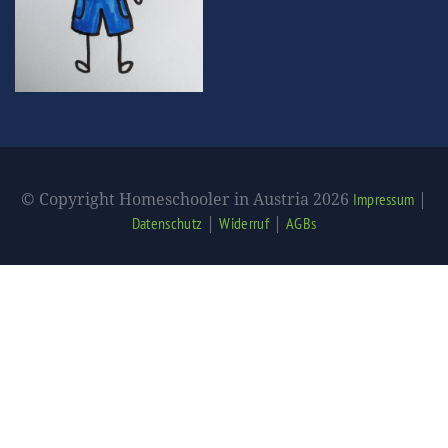
© Copyright Homeschooler in Austria 2026
|
Impressum
|
|
Datenschutz
Widerruf
AGBs