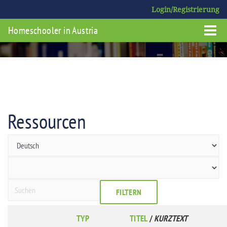
Login/Registrierung
Homeschooler in Austria
Ressourcen
FILTERN
TYP
TITEL
/
KURZTEXT