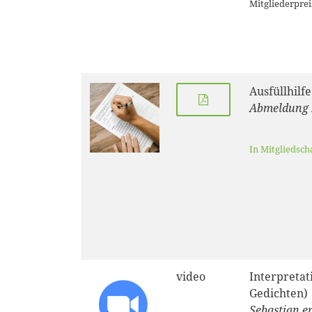
Mitgliederprei
Ausfüllhilf
Abmeldung 
In Mitgliedsch
video
Interpretat
Gedichten)
Sebastian e