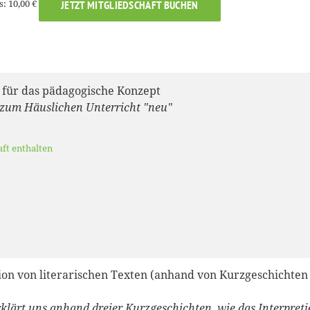
s: 10,00 €
JETZT MITGLIEDSCHAFT BUCHEN
e für das pädagogische Konzept
zum Häuslichen Unterricht "neu"
aft enthalten
ion von literarischen Texten (anhand von Kurzgeschichten
rklärt uns anhand dreier Kurzgeschichten, wie das Interpreti