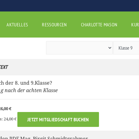
AKTUELLES
RESSOURCEN
CHARLOTTE MASON
KUR
EXT
h der 8. und 9.Klasse?
ng nach der achten Klasse
6,00 €
s: 24,00 €
JETZT MITGLIEDSCHAFT BUCHEN
den PDF Mag. Birgit Schmidtgrabmer