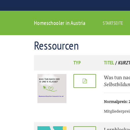
Homeschooler in Austria
STARTSEITE
Ressourcen
TYP
TITEL
/
KURZT
Was tun nac
Selbstbildu
Normalpreis: 2
Mitgliederprei
Lernblocka