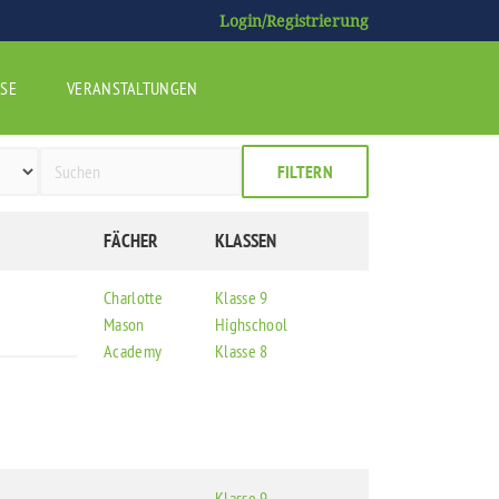
Login/Registrierung
SE
VERANSTALTUNGEN
FILTERN
FÄCHER
KLASSEN
Charlotte
Klasse 9
Mason
Highschool
Academy
Klasse 8
Klasse 9