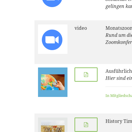
gelingen ka
video
Monatszoom
Rund um die
Zoomkonfer
Ausführlich
Hier sind e
In Mitgliedsch
History Time