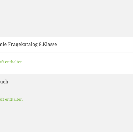
ie Fragekatalog 8.Klasse
aft enthalten
buch
aft enthalten