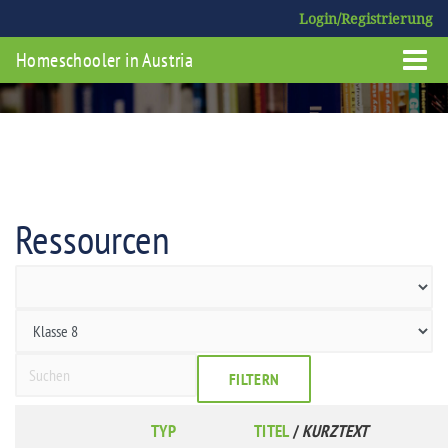
Login/Registrierung
Homeschooler in Austria
Ressourcen
FILTERN
TYP
TITEL
/
KURZTEXT