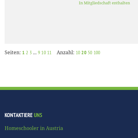
In Mitgliedschaft enthalten
Seiten:
...
Anzahl:
1
2
3
9
10
11
10
20
50
100
KONTAKTIERE
UNS
Homeschooler in Austria