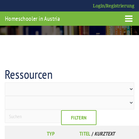
Login/Registrierung
Homeschooler in Austria
Ressourcen
FILTERN
TYP
TITEL
/
KURZTEXT