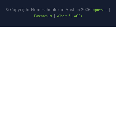
© Copyright Homeschooler in Austria 2026
|
Impressum
|
|
Datenschutz
Widerruf
AGBs