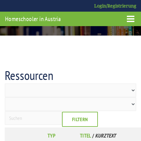
Login/Registrierung
Homeschooler in Austria
Ressourcen
FILTERN
TYP
TITEL
/
KURZTEXT