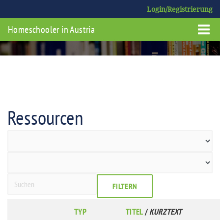
Login/Registrierung
Homeschooler in Austria
Ressourcen
FILTERN
TYP
TITEL
/
KURZTEXT