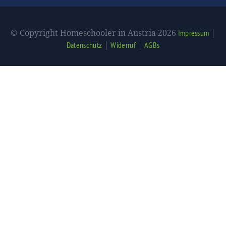
© Copyright Homeschooler in Austria 2026
|
Impressum
|
|
Datenschutz
Widerruf
AGBs