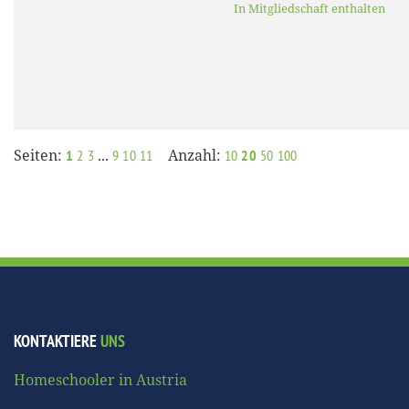
In Mitgliedschaft enthalten
Seiten:
...
Anzahl:
1
2
3
9
10
11
10
20
50
100
KONTAKTIERE
UNS
Homeschooler in Austria