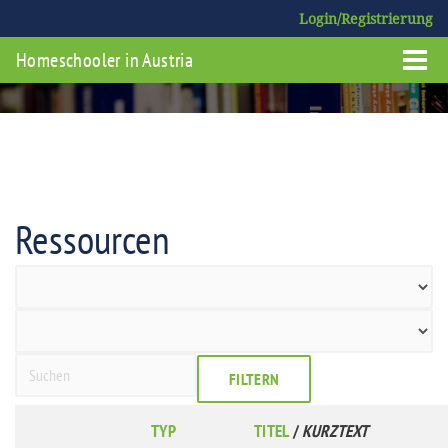
Login/Registrierung
Homeschooler in Austria
Ressourcen
FILTERN
TYP
TITEL
/
KURZTEXT