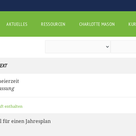
AKTUELLES
RESSOURCEN
CHARLOTTE MASON
KUR
EXT
eierzeit
assung
aft enthalten
l für einen Jahresplan