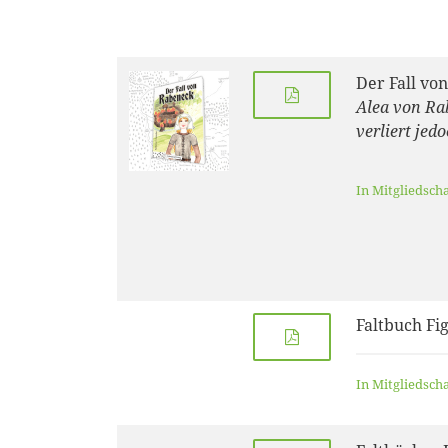
Der Fall vo
Alea von Rab
verliert jed
In Mitgliedsch
Faltbuch Fi
In Mitgliedsch