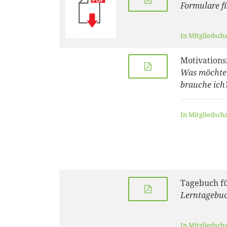
Formulare f
In Mitgliedsch
Motivations
Was möchte 
brauche ich
In Mitgliedsch
Tagebuch f
Lerntagebu
In Mitgliedsch