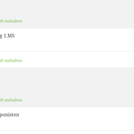
aft enthalten
g 1.MS
aft enthalten
aft enthalten
ponisten