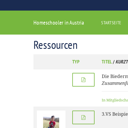
Homeschooler in Austria
STARTSEITE
Ressourcen
TYP
TITEL
/
KURZT
Die Biederm
Zusammenf
In Mitgliedsch
3.VS Beispie