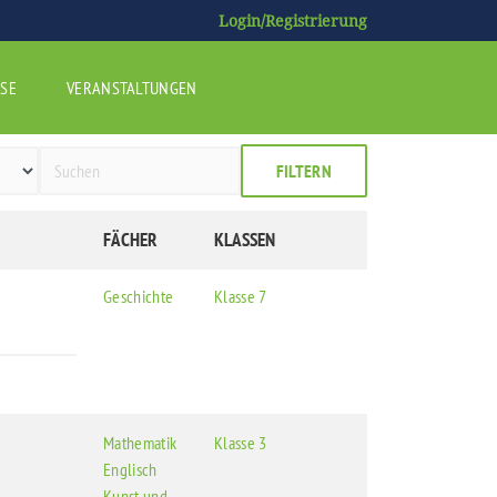
Login/Registrierung
SE
VERANSTALTUNGEN
FILTERN
FÄCHER
KLASSEN
Geschichte
Klasse 7
Mathematik
Klasse 3
Englisch
Kunst und