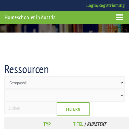
Login/Registrierung
Homeschooler in Austria
Ressourcen
FILTERN
TYP
TITEL
/
KURZTEXT