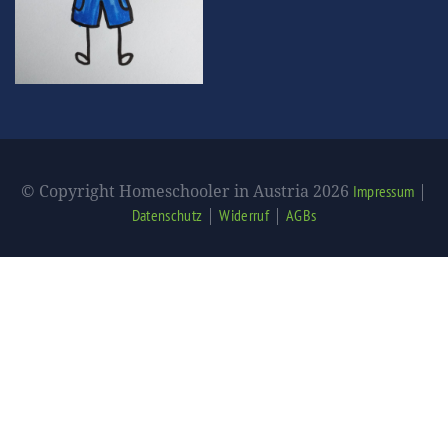
© Copyright Homeschooler in Austria 2026
|
Impressum
|
|
Datenschutz
Widerruf
AGBs