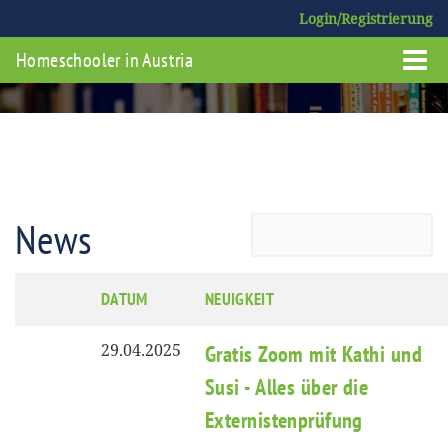
Login/Registrierung
Homeschooler in Austria
News
DATUM
NEUIGKEIT
29.04.2025
Gratis Zoom mit Kathi und
Susi - Alles über die
Externistenprüfung