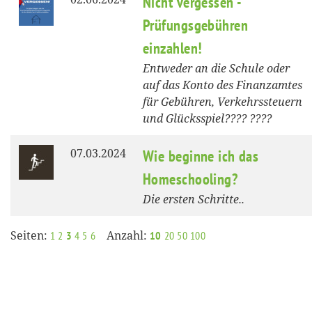
Nicht vergessen -
Prüfungsgebühren
einzahlen!
Entweder an die Schule oder
auf das Konto des Finanzamtes
für Gebühren, Verkehrssteuern
und Glücksspiel???? ????
07.03.2024
Wie beginne ich das
Homeschooling?
Die ersten Schritte..
Seiten:
Anzahl:
1
2
3
4
5
6
10
20
50
100