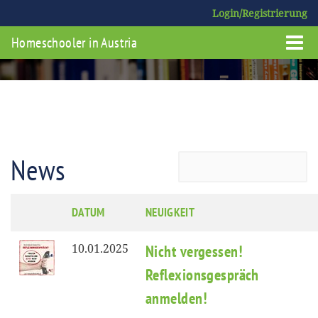
Login/Registrierung
Homeschooler in Austria
News
DATUM
NEUIGKEIT
10.01.2025
Nicht vergessen!
Reflexionsgespräch
anmelden!