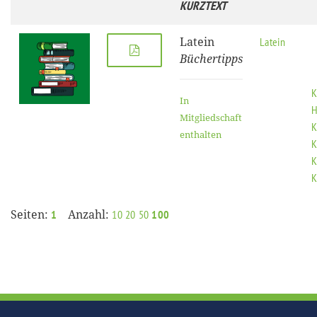
KURZTEXT
Latein
Latein
Büchertipps
K
In
H
Mitgliedschaft
K
enthalten
K
K
K
Seiten:
Anzahl:
1
10
20
50
100