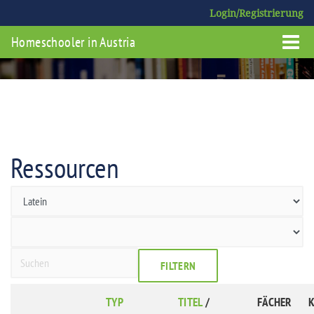
Login/Registrierung
Homeschooler in Austria
Ressourcen
FILTERN
TYP
TITEL
/
FÄCHER
K