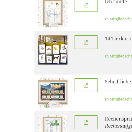
Ich runde...
In Mitgliedsch
14 Tierkart
In Mitgliedsch
Schriftliche
In Mitgliedsch
Rechenspri
Rechenaufga