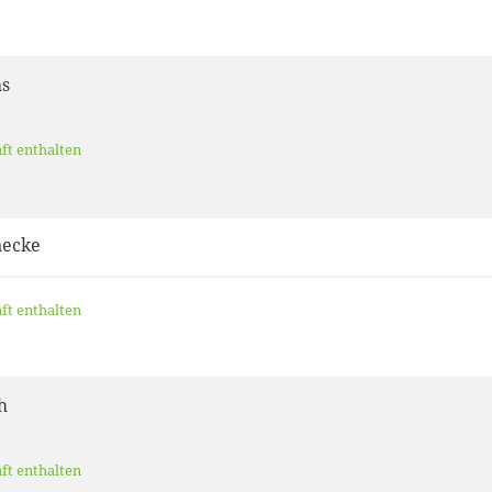
hs
aft enthalten
necke
aft enthalten
h
aft enthalten