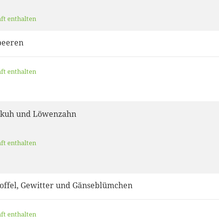
aft enthalten
beeren
aft enthalten
hkuh und Löwenzahn
aft enthalten
toffel, Gewitter und Gänseblümchen
aft enthalten