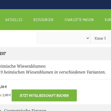
AKTUELLES
RESSOURCEN
CHARLOTTE MASON
KUR
EXT
eimische Wiesenblumen
9 heimischen Wiesenblumen in verschiedenen Varianten.
,50 €
: 2,00 €
JETZT MITGLIEDSCHAFT BUCHEN
u - Geometrische Figuren