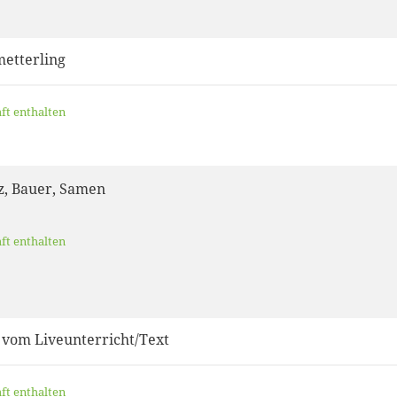
metterling
aft enthalten
z, Bauer, Samen
aft enthalten
 vom Liveunterricht/Text
aft enthalten