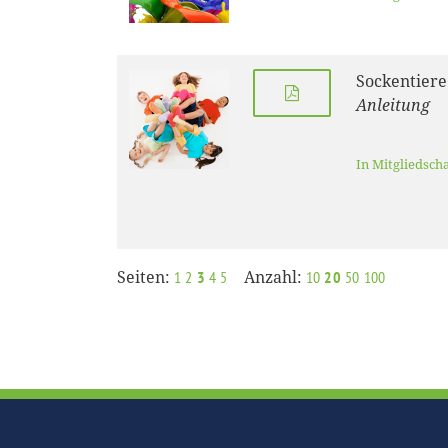
Sockentiere
Anleitung
In Mitgliedsch
Seiten:
Anzahl:
1
2
3
4
5
10
20
50
100