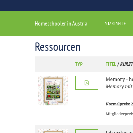
Homeschooler in Austria
STARTSEITE
Ressourcen
TYP
TITEL
/
KURZT
Memory - h
Memory mit 
Normalpreis: 2
Mitgliederpreis
Ich ordne z