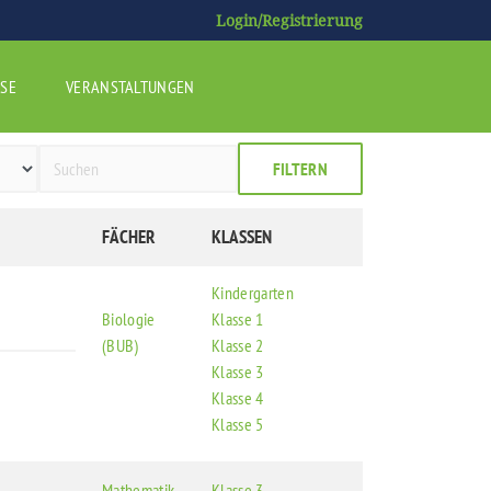
Login/Registrierung
SE
VERANSTALTUNGEN
FILTERN
FÄCHER
KLASSEN
Kindergarten
Biologie
Klasse 1
(BUB)
Klasse 2
Klasse 3
Klasse 4
Klasse 5
Mathematik
Klasse 3