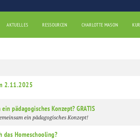
AKTUELLES
RESSOURCEN
CHARLOTTE MASON
KUR
am 2.11.2025
ch ein pädagogisches Konzept? GRATIS
gemeinsam ein pädagogisches Konzept!
ch das Homeschooling?