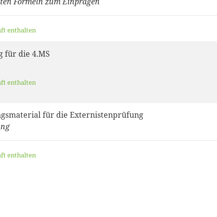
sten Formeln zum Einprägen
aft enthalten
 für die 4.MS
aft enthalten
gsmaterial für die Externistenprüfung
ung
aft enthalten