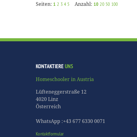
Seiten:
Anzahl:
1
2
3
4
5
10
20
50
100
KONTAKTIERE
UNS
Homeschooler in Austria
Lüfteneggerstraße 12
4020 Linz
Österreich
WhatsApp :+43 677 6330 0071
Kontaktformular