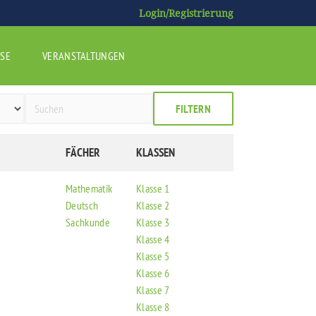
Login/Registrierung
SE
VERANSTALTUNGEN
FILTERN
FÄCHER
KLASSEN
Mathematik
Klasse 1
Deutsch
Klasse 2
Sachkunde
Klasse 3
Klasse 4
Klasse 5
Klasse 6
Klasse 7
Klasse 8