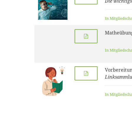
Die wichtig
In Mitgliedsch
Matheübung
In Mitgliedsch
Vorbereitun
Linksamml
In Mitgliedsch