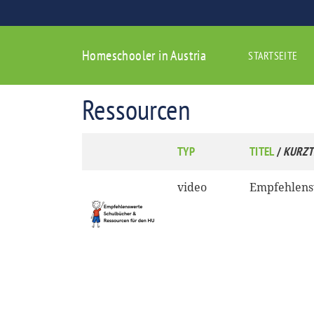
Homeschooler in Austria
STARTSEITE
Ressourcen
TYP
TITEL
/
KURZT
video
Empfehlens