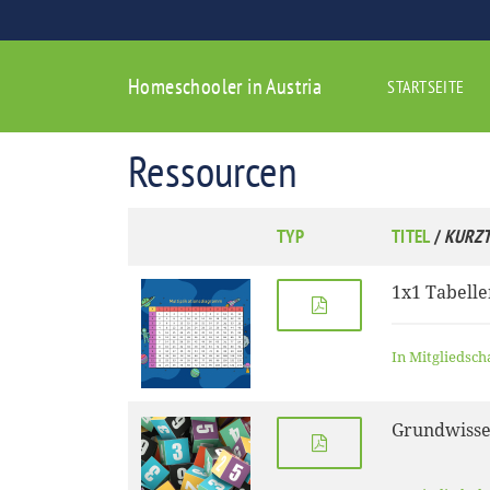
Homeschooler in Austria
STARTSEITE
Ressourcen
TYP
TITEL
/
KURZT
1x1 Tabelle
In Mitgliedsch
Grundwisse