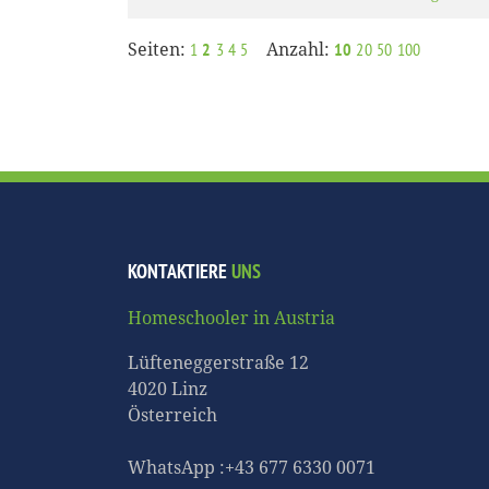
Seiten:
Anzahl:
1
2
3
4
5
10
20
50
100
KONTAKTIERE
UNS
Homeschooler in Austria
Lüfteneggerstraße 12
4020 Linz
Österreich
WhatsApp :+43 677 6330 0071