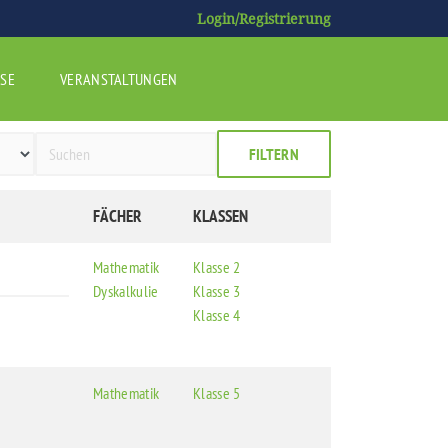
Login/Registrierung
SE
VERANSTALTUNGEN
FILTERN
FÄCHER
KLASSEN
Mathematik
Klasse 2
Dyskalkulie
Klasse 3
Klasse 4
Mathematik
Klasse 5