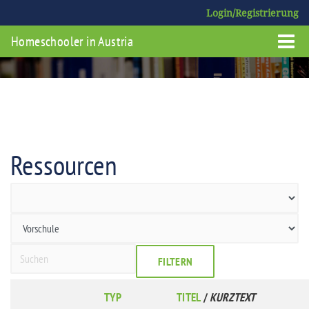
Login/Registrierung
Homeschooler in Austria
Ressourcen
FILTERN
TYP
TITEL
/
KURZTEXT