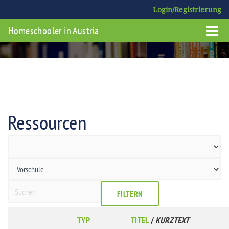
Login/Registrierung
Homeschooler in Austria
Ressourcen
FILTERN
TYP
TITEL
/
KURZTEXT