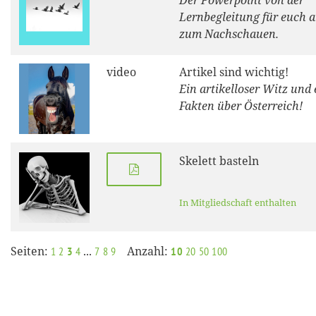
Der Powerpoint von der
Lernbegleitung für euch a
zum Nachschauen.
video
Artikel sind wichtig!
Ein artikelloser Witz und 
Fakten über Österreich!
Skelett basteln
In Mitgliedschaft enthalten
Seiten:
...
Anzahl:
1
2
3
4
7
8
9
10
20
50
100