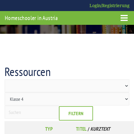
Login/Registrierung
Homeschooler in Austria
Ressourcen
FILTERN
TYP
TITEL
/
KURZTEXT